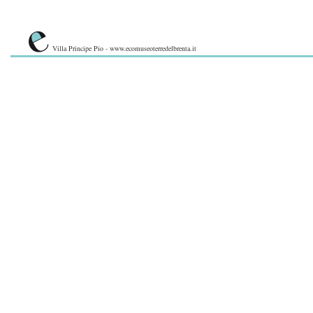
Villa Principe Pio - www.ecomuseoterredelbrenta.it